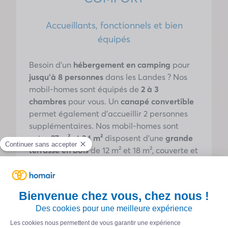
Accueillants, fonctionnels et bien
équipés
Besoin d’un
hébergement en camping
pour
jusqu’à 8 personnes
dans les Landes ? Nos
mobil-homes sont équipés de
2 à 3
chambres
pour vous. Un
canapé convertible
permet également d’accueillir 2 personnes
supplémentaires. Nos mobil-homes sont
entre
27 m² et 34 m²
disposent d’une
grande
terrasse en bois
de 12 m² et 18 m², couverte et
entourée de rambardes. Aménagée avec 2
chiliennes, un
salon de jardin
et une
plancha
,
elle est idéale pour des repas conviviaux en
extérieur. À l’intérieur, vous trouverez un
salon/salle à manger avec un coin cuisine,
une salle de bain et des toilettes séparées.