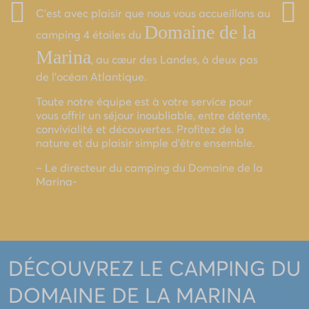
C’est avec plaisir que nous vous accueillons au
Domaine de la
camping 4 étoiles du
Marina
, au cœur des Landes, à deux pas
de l’océan Atlantique.
Toute notre équipe est à votre service pour
vous offrir un séjour inoubliable, entre détente,
convivialité et découvertes. Profitez de la
nature et du plaisir simple d’être ensemble.
– Le directeur du camping du Domaine de la
Marina-
DÉCOUVREZ LE CAMPING DU
DOMAINE DE LA MARINA